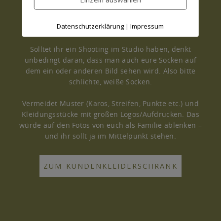
im Schrank haben, könnt ihr auch jederzeit auf die
Kleidung aus meinem Kundenkleiderschrank
Datenschutzerklärung
Impressum
|
zurückgreifen.
Solltet ihr ein Shooting im Studio haben, denkt
unbedingt daran, dass man auch eure Socken auf
dem ein oder anderen Bild sehen wird. Also bitte
schlichte, weiße Socken.
Vermeidet Muster (Karos, Streifen, Punkte etc.) und
Kleidungsstücke mit großen Logos/Aufdrucken. Das
würde auf den Fotos von euch als Familie ablenken –
und ihr sollt ja im Mittelpunkt stehen.
ZUM KUNDENKLEIDERSCHRANK